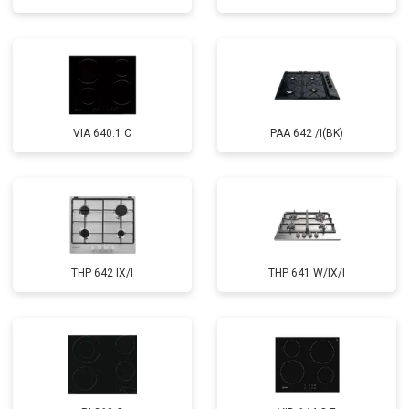
VIA 640.1 C
PAA 642 /I(BK)
THP 642 IX/I
THP 641 W/IX/I