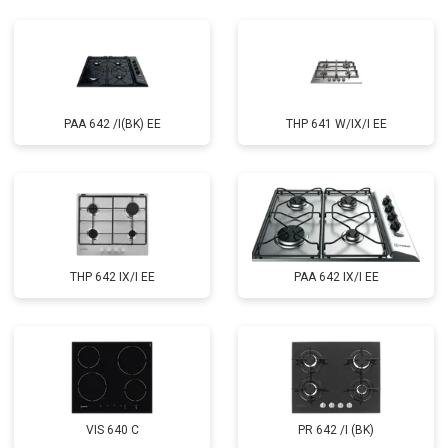
PAA 642 /I(BK) EE
THP 641 W/IX/I EE
THP 642 IX/I EE
PAA 642 IX/I EE
VIS 640 C
PR 642 /I (BK)