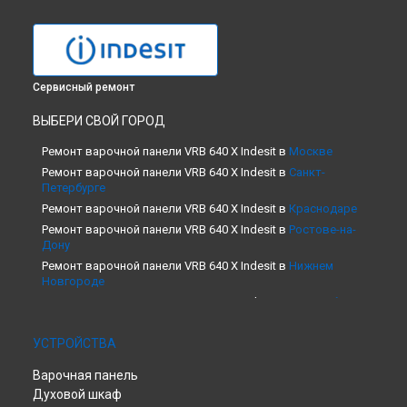
Сервисный ремонт
ВЫБЕРИ СВОЙ ГОРОД
Ремонт варочной панели VRB 640 X Indesit в
Москве
Ремонт варочной панели VRB 640 X Indesit в
Санкт-
Петербурге
Ремонт варочной панели VRB 640 X Indesit в
Краснодаре
Ремонт варочной панели VRB 640 X Indesit в
Ростове-на-
Дону
Ремонт варочной панели VRB 640 X Indesit в
Нижнем
Новгороде
Ремонт варочной панели VRB 640 X Indesit в
Новосибирске
Ремонт варочной панели VRB 640 X Indesit в
Челябинске
УСТРОЙСТВА
Ремонт варочной панели VRB 640 X Indesit в
Екатеринбурге
Ремонт варочной панели VRB 640 X Indesit в
Казани
Варочная панель
Ремонт варочной панели VRB 640 X Indesit в
Уфе
Духовой шкаф
Ремонт варочной панели VRB 640 X Indesit в
Воронеже