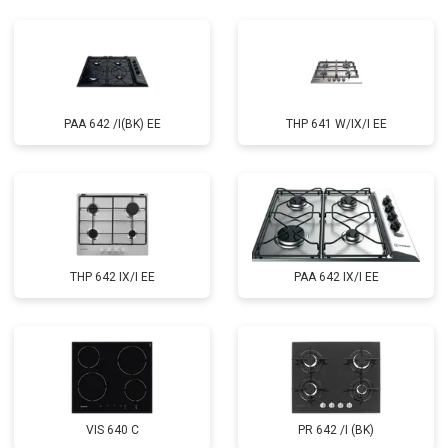
PAA 642 /I(BK) EE
THP 641 W/IX/I EE
THP 642 IX/I EE
PAA 642 IX/I EE
VIS 640 C
PR 642 /I (BK)