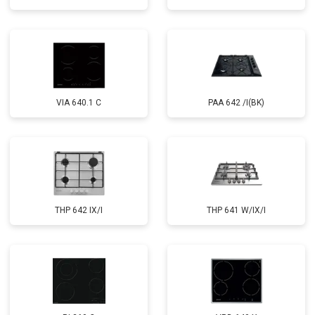
VIA 640.1 C
PAA 642 /I(BK)
THP 642 IX/I
THP 641 W/IX/I