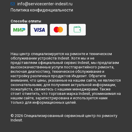
Ремонт варочной панели VIB 644 C E Indesit в
Набережных
info@servicecenter-indesit.ru
Челнах
Политика конфиденциальности
Ремонт варочной панели VIB 644 C E Indesit в
Липецке
Способы оплаты
Наш центр специализируется на ремонте и техническом
обслуживании устройств Indesit. Хотя мы и не
представляем официальный сервис Indesit, мы предлагаем
высококачественные услуги постгарантийного ремонта,
включая диагностику, техническое обслуживание и
настройку различных продуктов Индезит. Обратите
внимание, что цены, указанные на нашем сайте, не являются
окончательными; для получения актуальной информации,
пожалуйста, свяжитесь с нашими менеджерами. Также
стоит отметить, что торговая марка Indesit, упоминаемая на
нашем сайте, зарегистрирована и используется нами
только для информационных целей.
© 2026 Специализированный сервисный центр по ремонту
Indesit.