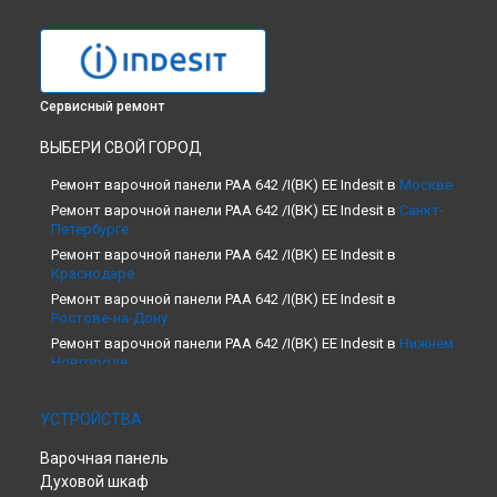
Сервисный ремонт
ВЫБЕРИ СВОЙ ГОРОД
Ремонт варочной панели PAA 642 /I(BK) EE Indesit в
Москве
Ремонт варочной панели PAA 642 /I(BK) EE Indesit в
Санкт-
Петербурге
Ремонт варочной панели PAA 642 /I(BK) EE Indesit в
Краснодаре
Ремонт варочной панели PAA 642 /I(BK) EE Indesit в
Ростове-на-Дону
Ремонт варочной панели PAA 642 /I(BK) EE Indesit в
Нижнем
Новгороде
Ремонт варочной панели PAA 642 /I(BK) EE Indesit в
Новосибирске
УСТРОЙСТВА
Ремонт варочной панели PAA 642 /I(BK) EE Indesit в
Челябинске
Варочная панель
Ремонт варочной панели PAA 642 /I(BK) EE Indesit в
Духовой шкаф
Екатеринбурге