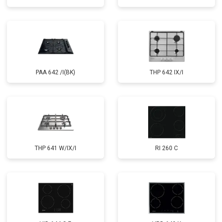
PAA 642 /I(BK)
THP 642 IX/I
THP 641 W/IX/I
RI 260 C