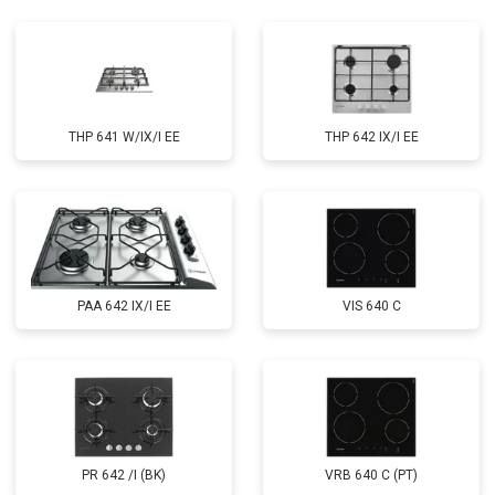
THP 641 W/IX/I EE
THP 642 IX/I EE
PAA 642 IX/I EE
VIS 640 C
PR 642 /I (BK)
VRB 640 C (PT)