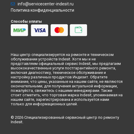
info@servicecenter-indesit.ru
Ремонт варочной панели PAA 642 /I(BK) EE Indesit в
Ульяновске
Политика конфиденциальности
Ремонт варочной панели PAA 642 /I(BK) EE Indesit в
Кирове
Способы оплаты
Ремонт варочной панели PAA 642 /I(BK) EE Indesit в
Оренбурге
Ремонт варочной панели PAA 642 /I(BK) EE Indesit в
Кемерово
Ремонт варочной панели PAA 642 /I(BK) EE Indesit в
Новокузнецке
Наш центр специализируется на ремонте и техническом
обслуживании устройств Indesit. Хотя мы и не
Ремонт варочной панели PAA 642 /I(BK) EE Indesit в
Рязани
представляем официальный сервис Indesit, мы предлагаем
Ремонт варочной панели PAA 642 /I(BK) EE Indesit в
высококачественные услуги постгарантийного ремонта,
Астрахани
включая диагностику, техническое обслуживание и
настройку различных продуктов Индезит. Обратите
Ремонт варочной панели PAA 642 /I(BK) EE Indesit в
внимание, что цены, указанные на нашем сайте, не являются
Набережных Челнах
окончательными; для получения актуальной информации,
Ремонт варочной панели PAA 642 /I(BK) EE Indesit в
Липецке
пожалуйста, свяжитесь с нашими менеджерами. Также
стоит отметить, что торговая марка Indesit, упоминаемая на
нашем сайте, зарегистрирована и используется нами
только для информационных целей.
© 2026 Специализированный сервисный центр по ремонту
Indesit.