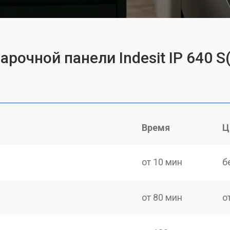
рочной панели Indesit IP 640 S(
Время
Ц
от 10 мин
б
от 80 мин
о