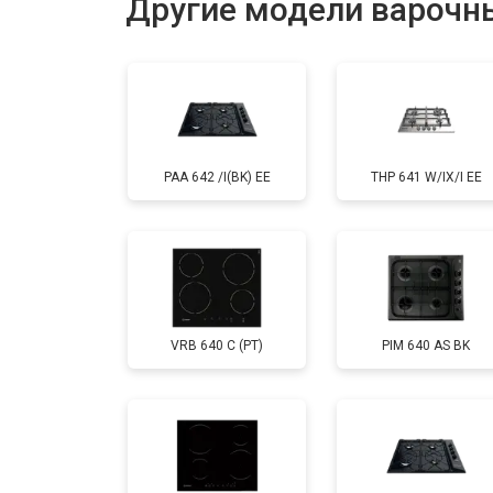
Другие модели варочны
PAA 642 /I(BK) EE
THP 641 W/IX/I EE
VRB 640 C (PT)
PIM 640 AS BK