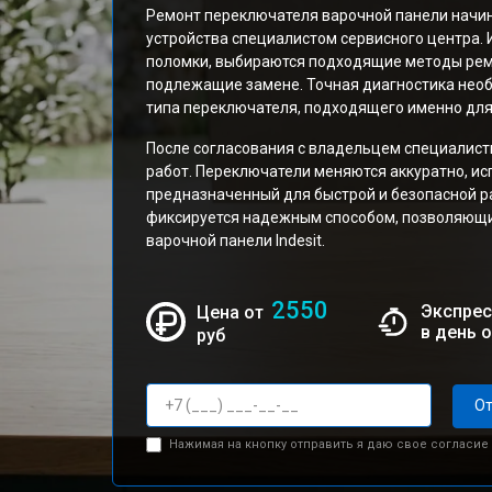
Ремонт переключателя варочной панели начин
устройства специалистом сервисного центра.
поломки, выбираются подходящие методы рем
подлежащие замене. Точная диагностика нео
типа переключателя, подходящего именно для 
После согласования с владельцем специалис
работ. Переключатели меняются аккуратно, ис
предназначенный для быстрой и безопасной р
фиксируется надежным способом, позволяющ
варочной панели Indesit.
2550
Экспрес
Цена от
в день 
руб
От
Нажимая на кнопку отправить я даю свое согласие