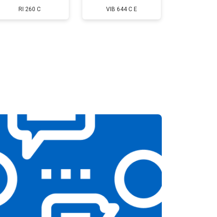
RI 260 C
VIB 644 C E