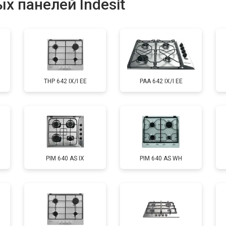
х панелей Indesit
THP 642 IX/I EE
PAA 642 IX/I EE
PIM 640 AS IX
PIM 640 AS WH