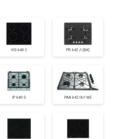
VIS 640 C
PR 642 /I (BK)
IP 640 S
PAA 642 IX/I WE