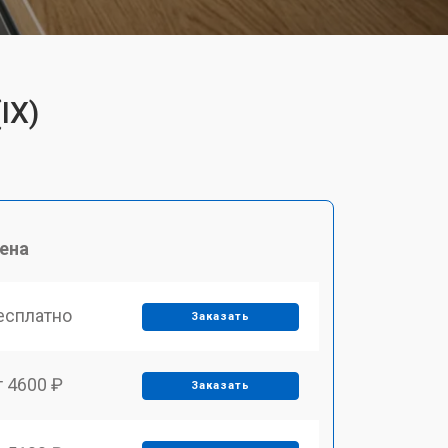
IX)
ена
есплатно
Заказать
т 4600 ₽
Заказать