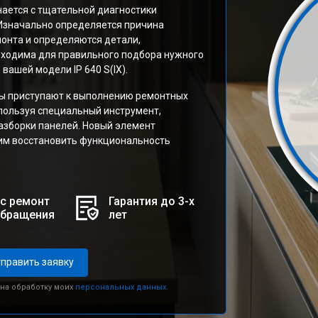
ается с тщательной диагностики
 Изначально определяется причина
онта и определяются детали,
бходима для правильного подбора нужного
вашей модели IP 640 S(IX).
ты приступают к выполнению ремонтных
пользуя специальный инструмент,
азборки панелей. Новый элемент
им восстановить функциональность
с ремонт
Гарантия до 3-х
обращения
лет
править заявку
 на обработку моих
персональных данных.