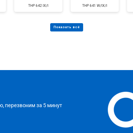
THP 642 IX/I
THP 641 W/IX/I
?
, перезвоним за 5 минут