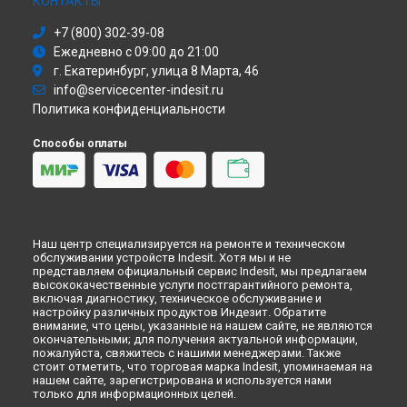
КОНТАКТЫ
Ремонт стиральной машины WITL 851 (EU) Indesit в
Омске
+7 (800) 302-39-08
Ремонт стиральной машины WITL 851 (EU) Indesit в
Красноярске
Ежедневно с 09:00 до 21:00
Ремонт стиральной машины WITL 851 (EU) Indesit в
г. Екатеринбург, улица 8 Марта, 46
Перми
info@servicecenter-indesit.ru
Ремонт стиральной машины WITL 851 (EU) Indesit в
Ульяновске
Политика конфиденциальности
Ремонт стиральной машины WITL 851 (EU) Indesit в
Кирове
Способы оплаты
Ремонт стиральной машины WITL 851 (EU) Indesit в
Оренбурге
Ремонт стиральной машины WITL 851 (EU) Indesit в
Кемерово
Ремонт стиральной машины WITL 851 (EU) Indesit в
Новокузнецке
Наш центр специализируется на ремонте и техническом
обслуживании устройств Indesit. Хотя мы и не
Ремонт стиральной машины WITL 851 (EU) Indesit в
Рязани
представляем официальный сервис Indesit, мы предлагаем
Ремонт стиральной машины WITL 851 (EU) Indesit в
высококачественные услуги постгарантийного ремонта,
Астрахани
включая диагностику, техническое обслуживание и
настройку различных продуктов Индезит. Обратите
Ремонт стиральной машины WITL 851 (EU) Indesit в
внимание, что цены, указанные на нашем сайте, не являются
Набережных Челнах
окончательными; для получения актуальной информации,
Ремонт стиральной машины WITL 851 (EU) Indesit в
Липецке
пожалуйста, свяжитесь с нашими менеджерами. Также
стоит отметить, что торговая марка Indesit, упоминаемая на
нашем сайте, зарегистрирована и используется нами
только для информационных целей.