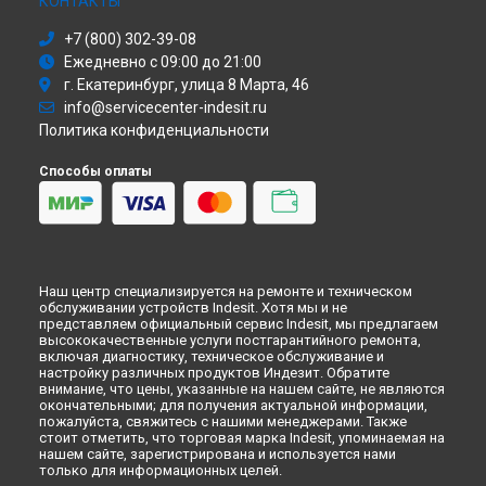
КОНТАКТЫ
Ремонт стиральной машины IWSD 5085 (CIS) Indesit в
+7 (800) 302-39-08
Иркутске
Ежедневно с 09:00 до 21:00
Ремонт стиральной машины IWSD 5085 (CIS) Indesit в
Самаре
г. Екатеринбург, улица 8 Марта, 46
info@servicecenter-indesit.ru
Ремонт стиральной машины IWSD 5085 (CIS) Indesit в
Омске
Политика конфиденциальности
Ремонт стиральной машины IWSD 5085 (CIS) Indesit в
Красноярске
Способы оплаты
Ремонт стиральной машины IWSD 5085 (CIS) Indesit в
Перми
Ремонт стиральной машины IWSD 5085 (CIS) Indesit в
Ульяновске
Ремонт стиральной машины IWSD 5085 (CIS) Indesit в
Наш центр специализируется на ремонте и техническом
Кирове
обслуживании устройств Indesit. Хотя мы и не
представляем официальный сервис Indesit, мы предлагаем
Ремонт стиральной машины IWSD 5085 (CIS) Indesit в
высококачественные услуги постгарантийного ремонта,
Оренбурге
включая диагностику, техническое обслуживание и
Ремонт стиральной машины IWSD 5085 (CIS) Indesit в
настройку различных продуктов Индезит. Обратите
Кемерово
внимание, что цены, указанные на нашем сайте, не являются
окончательными; для получения актуальной информации,
Ремонт стиральной машины IWSD 5085 (CIS) Indesit в
пожалуйста, свяжитесь с нашими менеджерами. Также
Новокузнецке
стоит отметить, что торговая марка Indesit, упоминаемая на
нашем сайте, зарегистрирована и используется нами
Ремонт стиральной машины IWSD 5085 (CIS) Indesit в
только для информационных целей.
Рязани