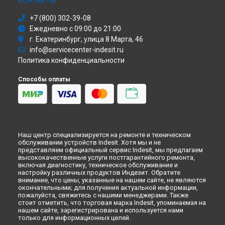
КОНТАКТЫ
Ремонт стиральной машины ESC 1160A C ECO Indesit в
+7 (800) 302-39-08
Иркутске
Ежедневно с 09:00 до 21:00
Ремонт стиральной машины ESC 1160A C ECO Indesit в
Самаре
г. Екатеринбург, улица 8 Марта, 46
info@servicecenter-indesit.ru
Ремонт стиральной машины ESC 1160A C ECO Indesit в
Омске
Политика конфиденциальности
Ремонт стиральной машины ESC 1160A C ECO Indesit в
Красноярске
Способы оплаты
Ремонт стиральной машины ESC 1160A C ECO Indesit в
Перми
Ремонт стиральной машины ESC 1160A C ECO Indesit в
Ульяновске
Ремонт стиральной машины ESC 1160A C ECO Indesit в
Наш центр специализируется на ремонте и техническом
Кирове
обслуживании устройств Indesit. Хотя мы и не
представляем официальный сервис Indesit, мы предлагаем
Ремонт стиральной машины ESC 1160A C ECO Indesit в
высококачественные услуги постгарантийного ремонта,
Оренбурге
включая диагностику, техническое обслуживание и
Ремонт стиральной машины ESC 1160A C ECO Indesit в
настройку различных продуктов Индезит. Обратите
Кемерово
внимание, что цены, указанные на нашем сайте, не являются
окончательными; для получения актуальной информации,
Ремонт стиральной машины ESC 1160A C ECO Indesit в
пожалуйста, свяжитесь с нашими менеджерами. Также
Новокузнецке
стоит отметить, что торговая марка Indesit, упоминаемая на
нашем сайте, зарегистрирована и используется нами
Ремонт стиральной машины ESC 1160A C ECO Indesit в
только для информационных целей.
Рязани