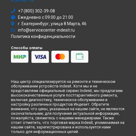
КОНТАКТЫ
Тюмени
+7 (800) 302-39-08
Ремонт посудомоечной машины DISR 16M19 A EU Indesit в
Иркутске
Ежедневно с 09:00 до 21:00
Ремонт посудомоечной машины DISR 16M19 A EU Indesit в
г. Екатеринбург, улица 8 Марта, 46
Самаре
info@servicecenter-indesit.ru
Ремонт посудомоечной машины DISR 16M19 A EU Indesit в
Политика конфиденциальности
Омске
Ремонт посудомоечной машины DISR 16M19 A EU Indesit в
Способы оплаты
Красноярске
Ремонт посудомоечной машины DISR 16M19 A EU Indesit в
Перми
Ремонт посудомоечной машины DISR 16M19 A EU Indesit в
Ульяновске
Наш центр специализируется на ремонте и техническом
Ремонт посудомоечной машины DISR 16M19 A EU Indesit в
обслуживании устройств Indesit. Хотя мы и не
Кирове
представляем официальный сервис Indesit, мы предлагаем
высококачественные услуги постгарантийного ремонта,
Ремонт посудомоечной машины DISR 16M19 A EU Indesit в
включая диагностику, техническое обслуживание и
Оренбурге
настройку различных продуктов Индезит. Обратите
Ремонт посудомоечной машины DISR 16M19 A EU Indesit в
внимание, что цены, указанные на нашем сайте, не являются
окончательными; для получения актуальной информации,
Кемерово
пожалуйста, свяжитесь с нашими менеджерами. Также
Ремонт посудомоечной машины DISR 16M19 A EU Indesit в
стоит отметить, что торговая марка Indesit, упоминаемая на
Новокузнецке
нашем сайте, зарегистрирована и используется нами
только для информационных целей.
Ремонт посудомоечной машины DISR 16M19 A EU Indesit в