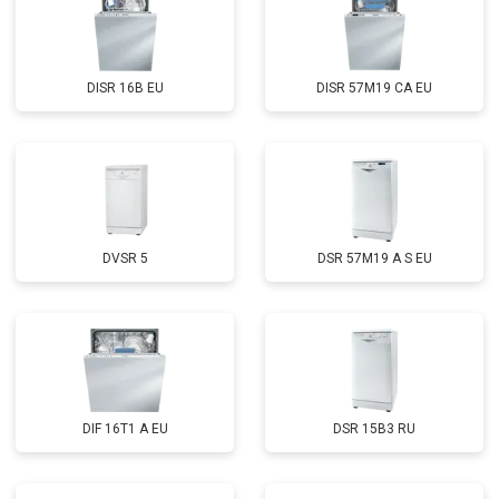
Замена нижнего уплотнителя
от 1000 ₽
Заказать
дверцы
Замена заливного шланга с
от 1100 ₽
Заказать
системой Аквастоп
DISR 16B EU
DISR 57M19 CA EU
Замена заливного шланга
от 850 ₽
Заказать
Диагностика
бесплатно
Заказать
DVSR 5
DSR 57M19 A S EU
DIF 16T1 A EU
DSR 15B3 RU