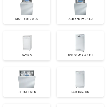
Замена нижнего уплотнителя
от 1000 ₽
Заказать
дверцы
Замена заливного шланга с
от 1100 ₽
Заказать
системой Аквастоп
DISR 16M19 A EU
DISR 57M19 CA EU
Замена заливного шланга
от 850 ₽
Заказать
Диагностика
бесплатно
Заказать
DVSR 5
DSR 57M19 A S EU
DIF 16T1 A EU
DSR 15B3 RU