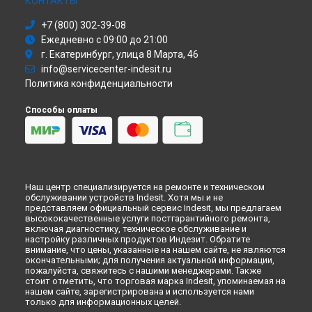
КОНТАКТЫ
Ремонт посудомоечной машины DIFP 8B+96 Z Indesit в
+7 (800) 302-39-08
Иркутске
Ежедневно с 09:00 до 21:00
Ремонт посудомоечной машины DIFP 8B+96 Z Indesit в
Самаре
г. Екатеринбург, улица 8 Марта, 46
info@servicecenter-indesit.ru
Ремонт посудомоечной машины DIFP 8B+96 Z Indesit в
Омске
Политика конфиденциальности
Ремонт посудомоечной машины DIFP 8B+96 Z Indesit в
Красноярске
Способы оплаты
Ремонт посудомоечной машины DIFP 8B+96 Z Indesit в
Перми
Ремонт посудомоечной машины DIFP 8B+96 Z Indesit в
Ульяновске
Ремонт посудомоечной машины DIFP 8B+96 Z Indesit в
Наш центр специализируется на ремонте и техническом
Кирове
обслуживании устройств Indesit. Хотя мы и не
представляем официальный сервис Indesit, мы предлагаем
Ремонт посудомоечной машины DIFP 8B+96 Z Indesit в
высококачественные услуги постгарантийного ремонта,
Оренбурге
включая диагностику, техническое обслуживание и
Ремонт посудомоечной машины DIFP 8B+96 Z Indesit в
настройку различных продуктов Индезит. Обратите
Кемерово
внимание, что цены, указанные на нашем сайте, не являются
окончательными; для получения актуальной информации,
Ремонт посудомоечной машины DIFP 8B+96 Z Indesit в
пожалуйста, свяжитесь с нашими менеджерами. Также
Новокузнецке
стоит отметить, что торговая марка Indesit, упоминаемая на
нашем сайте, зарегистрирована и используется нами
Ремонт посудомоечной машины DIFP 8B+96 Z Indesit в
только для информационных целей.
Рязани