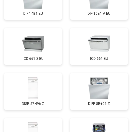
Замена блока управления
от 2000 ₽
Заказать
DIF 14B1 EU
DIF 16B1 A EU
Замена ТЭН
от 1750 ₽
Заказать
Ремонт/замена датчика
от 1590 ₽
Заказать
температуры
Замена замка
от 1600 ₽
Заказать
Ремонт электропроводки
от 1250 ₽
Заказать
ICD 661 S EU
ICD 661 EU
Замена шнура питания
от 1000 ₽
Заказать
Корпусный ремонт (замена резинок,
от 850 ₽
Заказать
креплений, кнопок)
Ремонт платы управления
от 2590 ₽
Заказать
(восстановление)
Замена датчика мутности
от 1900 ₽
Заказать
DISR 57H96 Z
DIFP 8B+96 Z
Замена датчика соли
от 1100 ₽
Заказать
Замена заливного клапана
от 1550 ₽
Заказать