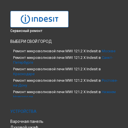
Сервисный ремонт
ВЫБЕРИ СВОЙ ГОРОД
Ремонт микроволновой печи MWI 121.2 X Indesit в
Москве
Ремонт микроволновой печи MWI 121.2 X Indesit в
Санкт-
Петербурге
Ремонт микроволновой печи MWI 121.2 X Indesit в
Краснодаре
Ремонт микроволновой печи MWI 121.2 X Indesit в
Ростове-
на-Дону
Ремонт микроволновой печи MWI 121.2 X Indesit в
Нижнем
Новгороде
Ремонт микроволновой печи MWI 121.2 X Indesit в
Новосибирске
УСТРОЙСТВА
Ремонт микроволновой печи MWI 121.2 X Indesit в
Челябинске
Варочная панель
Ремонт микроволновой печи MWI 121.2 X Indesit в
Духовой шкаф