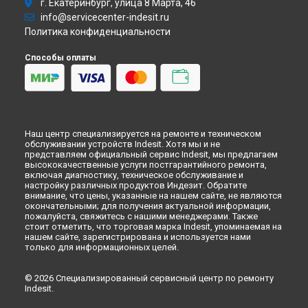
Ремонт микроволновой печи MWI 121.2 X Indesit в
г. Екатеринбург, улица 8 Марта, 46
Перми
info@servicecenter-indesit.ru
Ремонт микроволновой печи MWI 121.2 X Indesit в
Ульяновске
Политика конфиденциальности
Ремонт микроволновой печи MWI 121.2 X Indesit в
Кирове
Способы оплаты
Ремонт микроволновой печи MWI 121.2 X Indesit в
Оренбурге
Ремонт микроволновой печи MWI 121.2 X Indesit в
Кемерово
Ремонт микроволновой печи MWI 121.2 X Indesit в
Новокузнецке
Наш центр специализируется на ремонте и техническом
обслуживании устройств Indesit. Хотя мы и не
Ремонт микроволновой печи MWI 121.2 X Indesit в
Рязани
представляем официальный сервис Indesit, мы предлагаем
Ремонт микроволновой печи MWI 121.2 X Indesit в
высококачественные услуги постгарантийного ремонта,
Астрахани
включая диагностику, техническое обслуживание и
настройку различных продуктов Индезит. Обратите
Ремонт микроволновой печи MWI 121.2 X Indesit в
внимание, что цены, указанные на нашем сайте, не являются
Набережных Челнах
окончательными; для получения актуальной информации,
Ремонт микроволновой печи MWI 121.2 X Indesit в
Липецке
пожалуйста, свяжитесь с нашими менеджерами. Также
стоит отметить, что торговая марка Indesit, упоминаемая на
нашем сайте, зарегистрирована и используется нами
только для информационных целей.
© 2026 Специализированный сервисный центр по ремонту
Indesit.