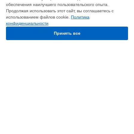
обеспечения наилучшего пользовательского опыта.
Варочная панель
Продолжая использовать этот сайт, вы соглашаетесь с
Духовой шкаф
использованием файлов cookie.
Политика
Кухонная плита
конфиденциальности
Микроволновая печь
Посудомоечная машина
Принять все
Стиральная машина
Холодильник
Морозильная камера
Сушильная машина
СТРАНИЦЫ
Цены
Гарантия
Доставка
Контакты
Мастера
Карта сайта
КОНТАКТЫ