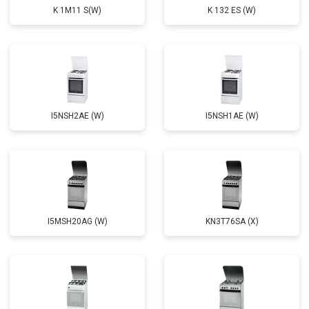
K 1M11 S(W)
K 132 ES (W)
I5NSH2AE (W)
I5NSH1AE (W)
I5MSH20AG (W)
KN3T76SA (X)