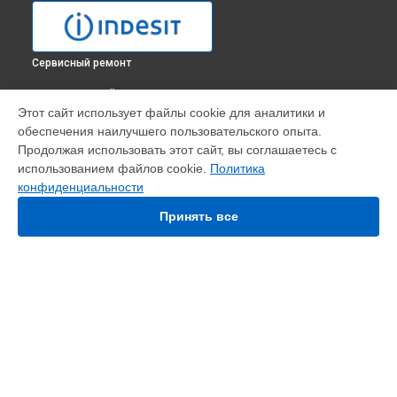
Сервисный ремонт
ВЫБЕРИ СВОЙ ГОРОД
Этот сайт использует файлы cookie для аналитики и
Ремонт регулятора мощности конфорки кухонной плиты K
обеспечения наилучшего пользовательского опыта.
6G21 (B) Indesit в
Москве
Продолжая использовать этот сайт, вы соглашаетесь с
Ремонт регулятора мощности конфорки кухонной плиты K
использованием файлов cookie.
Политика
6G21 (B) Indesit в
Санкт-Петербурге
конфиденциальности
Ремонт регулятора мощности конфорки кухонной плиты K
6G21 (B) Indesit в
Краснодаре
Принять все
Ремонт регулятора мощности конфорки кухонной плиты K
6G21 (B) Indesit в
Ростове-на-Дону
Ремонт регулятора мощности конфорки кухонной плиты K
6G21 (B) Indesit в
Нижнем Новгороде
Ремонт регулятора мощности конфорки кухонной плиты K
УСТРОЙСТВА
6G21 (B) Indesit в
Новосибирске
Ремонт регулятора мощности конфорки кухонной плиты K
Варочная панель
6G21 (B) Indesit в
Челябинске
Духовой шкаф
Ремонт регулятора мощности конфорки кухонной плиты K
Кухонная плита
6G21 (B) Indesit в
Екатеринбурге