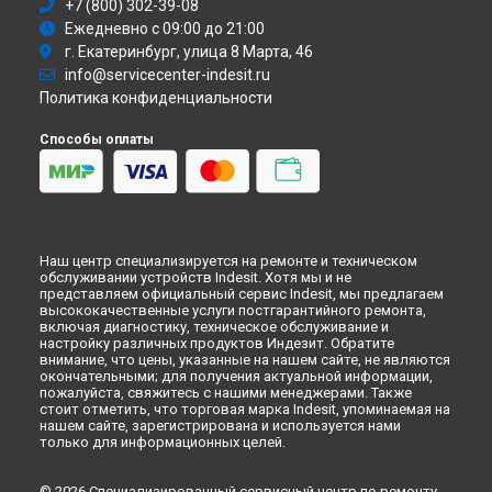
+7 (800) 302-39-08
Ремонт кухонной плиты K 3N11 S(W) Indesit в
Новокузнецке
Ежедневно с 09:00 до 21:00
Ремонт кухонной плиты K 3N11 S(W) Indesit в
Рязани
г. Екатеринбург, улица 8 Марта, 46
Ремонт кухонной плиты K 3N11 S(W) Indesit в
Астрахани
info@servicecenter-indesit.ru
Ремонт кухонной плиты K 3N11 S(W) Indesit в
Набережных
Политика конфиденциальности
Челнах
Ремонт кухонной плиты K 3N11 S(W) Indesit в
Липецке
Способы оплаты
Наш центр специализируется на ремонте и техническом
обслуживании устройств Indesit. Хотя мы и не
представляем официальный сервис Indesit, мы предлагаем
высококачественные услуги постгарантийного ремонта,
включая диагностику, техническое обслуживание и
настройку различных продуктов Индезит. Обратите
внимание, что цены, указанные на нашем сайте, не являются
окончательными; для получения актуальной информации,
пожалуйста, свяжитесь с нашими менеджерами. Также
стоит отметить, что торговая марка Indesit, упоминаемая на
нашем сайте, зарегистрирована и используется нами
только для информационных целей.
© 2026 Специализированный сервисный центр по ремонту