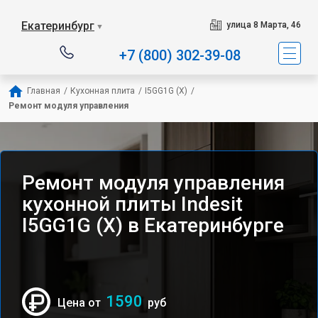
Наш сервисный центр специал
Екатеринбург
улица 8 Марта, 46
▼
+7 (800) 302-39-08
Главная
/
Кухонная плита
/
I5GG1G (X)
/
Ремонт модуля управления
Ремонт модуля управления
кухонной плиты Indesit
I5GG1G (X) в Екатеринбурге
1590
Цена от
руб