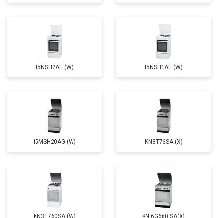
I5NSH2AE (W)
I5NSH1AE (W)
I5MSH20AG (W)
KN3T76SA (X)
KN3T760SA (W)
KN 6G660 SA(X)