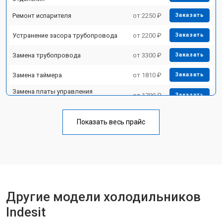
Ремонт испарителя
от 2250 ₽
Заказать
Устранение засора трубопровода
от 2200 ₽
Заказать
Замена трубопровода
от 3300 ₽
Заказать
Замена таймера
от 1810 ₽
Заказать
Замена платы управления
от 1700 ₽
Заказать
(мат.платы, мейн платы)
Ремонт/замена датчика
от 2550 ₽
Заказать
температуры
Показать весь прайс
Замена термостата
от 1700 ₽
Заказать
Замена дефростера
от 4750 ₽
Заказать
Замена мотор-компрессора
от 3650 ₽
Заказать
Другие модели холодильников
Замена нагревателя испарителя
от 2550 ₽
Заказать
Indesit
Замена нагревателя оттайки
от 2300 ₽
Заказать