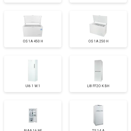
OS 1A 450 H
OS 1A 250 H
UI6 1 W.1
LI8 FF2O K BH
BIAA 16 NF
TS 14 A