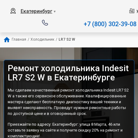
Наш сервисный центр специ
Екатеринбург
▼
+7 (800) 302-39-08
Главная
/
Холодильник
/
LR7 S2 W
Ремонт холодильника Indesit
LR7 S2 W в Екатеринбурге
Мы сделаем качественный ремонт холодильника Indesit LR7 S2
W а также его сервисное обслуживание. Квалифицированные
мастера сделают бесплатную диагностику вашей техники и
выявят неисправность. Проведут нужные ремонтные работы
по доступной цене и в оговоренный срок.
Приезжайте по адресу: Екатеринбург: улица 8 Марта, 46 или
оставьте заявку на сайте и получите скидку 20% на ремонт и
комплектующие!