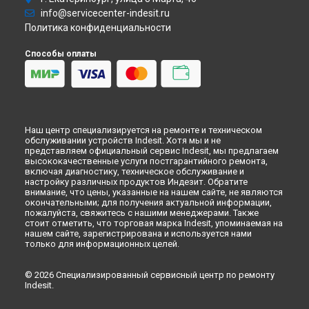
Ремонт холодильника LR7 S2 W Indesit в
Липецке
info@servicecenter-indesit.ru
Политика конфиденциальности
Способы оплаты
Наш центр специализируется на ремонте и техническом
обслуживании устройств Indesit. Хотя мы и не
представляем официальный сервис Indesit, мы предлагаем
высококачественные услуги постгарантийного ремонта,
включая диагностику, техническое обслуживание и
настройку различных продуктов Индезит. Обратите
внимание, что цены, указанные на нашем сайте, не являются
окончательными; для получения актуальной информации,
пожалуйста, свяжитесь с нашими менеджерами. Также
стоит отметить, что торговая марка Indesit, упоминаемая на
нашем сайте, зарегистрирована и используется нами
только для информационных целей.
© 2026 Специализированный сервисный центр по ремонту
Indesit.