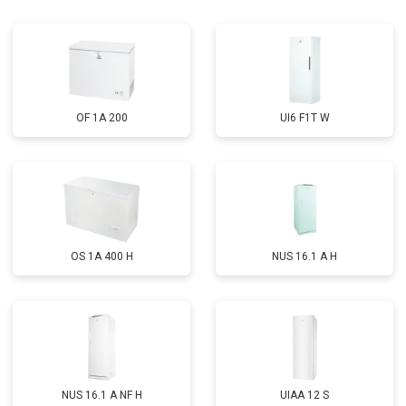
Замена реле
от 2550 ₽
Заказать
Устранение утечки хладагента
от 1900 ₽
Заказать
OF 1A 200
UI6 F1T W
OS 1A 400 H
NUS 16.1 A H
NUS 16.1 A NF H
UIAA 12 S