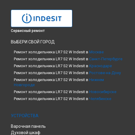
Сервисный ремонт
ВЫБЕРИ СВОЙ ГОРОД
Ремонт холодильника LR7 S2 W Indesit в
Москве
Ремонт холодильника LR7 S2 W Indesit в
Санкт-Петербурге
Ремонт холодильника LR7 S2 W Indesit в
Краснодаре
Ремонт холодильника LR7 S2 W Indesit в
Ростове-на-Дону
Ремонт холодильника LR7 S2 W Indesit в
Нижнем
Новгороде
Ремонт холодильника LR7 S2 W Indesit в
Новосибирске
Ремонт холодильника LR7 S2 W Indesit в
Челябинске
Ремонт холодильника LR7 S2 W Indesit в
Екатеринбурге
Ремонт холодильника LR7 S2 W Indesit в
Казани
УСТРОЙСТВА
Ремонт холодильника LR7 S2 W Indesit в
Уфе
Варочная панель
Ремонт холодильника LR7 S2 W Indesit в
Воронеже
Духовой шкаф
Ремонт холодильника LR7 S2 W Indesit в
Волгограде