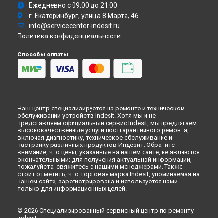
Ремонт духового шкафа FIMB 51 K.A IX Indesit в
Кемерово
Ежедневно с 09:00 до 21:00
Ремонт духового шкафа FIMB 51 K.A IX Indesit в
г. Екатеринбург, улица 8 Марта, 46
Новокузнецке
info@servicecenter-indesit.ru
Ремонт духового шкафа FIMB 51 K.A IX Indesit в
Рязани
Политика конфиденциальности
Ремонт духового шкафа FIMB 51 K.A IX Indesit в
Астрахани
Способы оплаты
Ремонт духового шкафа FIMB 51 K.A IX Indesit в
Набережных Челнах
Ремонт духового шкафа FIMB 51 K.A IX Indesit в
Липецке
Наш центр специализируется на ремонте и техническом
обслуживании устройств Indesit. Хотя мы и не
представляем официальный сервис Indesit, мы предлагаем
высококачественные услуги постгарантийного ремонта,
включая диагностику, техническое обслуживание и
настройку различных продуктов Индезит. Обратите
внимание, что цены, указанные на нашем сайте, не являются
окончательными; для получения актуальной информации,
пожалуйста, свяжитесь с нашими менеджерами. Также
стоит отметить, что торговая марка Indesit, упоминаемая на
нашем сайте, зарегистрирована и используется нами
только для информационных целей.
© 2026 Специализированный сервисный центр по ремонту
Indesit.